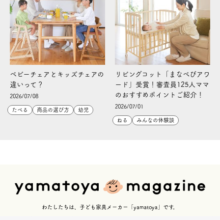
ベビーチェアとキッズチェアの
リビングコット「まなべびアワ
違いって？
ード」受賞！審査員125人ママ
のおすすめポイントご紹介！
2026/07/08
2026/07/01
たべる
商品の選び方
幼児
ねる
みんなの体験談
わたしたちは、子ども家具メーカー「yamatoya」です。