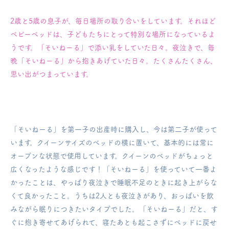
2歳と5歳の息子が、毎日場所の取り合いをしています。
それほど
ベビーベッドは、子どもたちにとって特別な場所になっているよ
うです。
「そいねーる」で添い乳をしていた日々。
夜泣きで、毎
晩「そいねーる」から抱きあげていた日々。
たくさんたくさん、
思い出がつまっています。
「そいねーる」を第一子の出産時に購入し、今は第二子が使って
います。
クイーンサイズのベッドの横に置いて、基本的には常に
オープンな状態で使用しています。クイーンのベッドがちょっと
広くなったような感じです！
「そいねーる」を使っていて一番よ
かったことは、やっぱり夜泣きで睡眠不足のときに起き上がらな
くて良かったこと。
うちは2人とも夜泣きがあり、おっぱいを飲
みながら眠りにつきたいタイプでした。
「そいねーる」だと、す
ぐに抱き寄せてあげられて、寝たあとも起こさずにベッドに戻せ