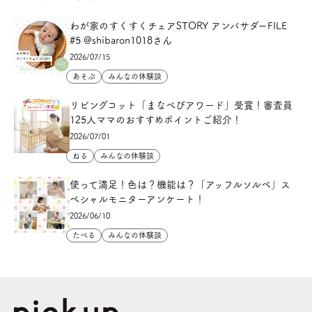
わが家のすくすくチェアSTORY アンバサダーFILE
#5 @shibaron1018さん
2026/07/15
あそぶ
みんなの体験談
リビングコット「まなべびアワード」受賞！審査員
125人ママのおすすめポイントご紹介！
2026/07/01
ねる
みんなの体験談
使って満足！色は？機能は？「アッフルソルベ」ス
ペシャルモニターアンケート！
2026/06/10
たべる
みんなの体験談