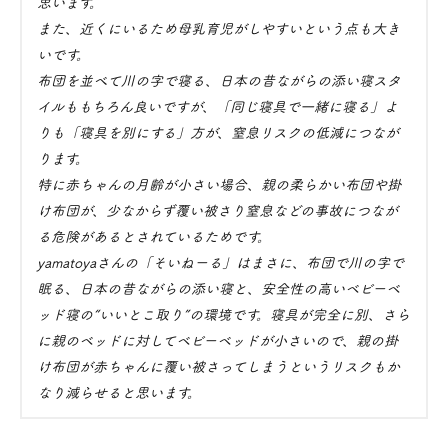
思います。
また、近くにいるため母乳育児がしやすいという点も大き
いです。
布団を並べて川の字で寝る、日本の昔ながらの添い寝スタ
イルももちろん良いですが、「同じ寝具で一緒に寝る」よ
りも「寝具を別にする」方が、窒息リスクの低減につなが
ります。
特に赤ちゃんの月齢が小さい場合、親の柔らかい布団や掛
け布団が、少なからず覆い被さり窒息などの事故につなが
る危険があるとされているためです。
yamatoyaさんの「そいねーる」はまさに、布団で川の字で
眠る、日本の昔ながらの添い寝と、安全性の高いベビーベ
ッド寝の“いいとこ取り”の環境です。寝具が完全に別、さら
に親のベッドに対してベビーベッドが小さいので、親の掛
け布団が赤ちゃんに覆い被さってしまうというリスクもか
なり減らせると思います。