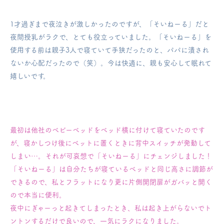
1才過ぎまで夜泣きが激しかったのですが、「そいねーる」だと
夜間授乳がラクで、とても役立っていました。
「そいねーる」を
使用する前は親子3人で寝ていて手狭だったのと、パパに潰され
ないか心配だったので（笑）。今は快適に、親も安心して眠れて
嬉しいです。
最初は他社のベビーベッドをベッド横に付けて寝ていたのです
が、寝かしつけ後にベットに置くときに背中スイッチが発動して
しまい…。それが可哀想で「そいねーる」にチェンジしました！
「そいねーる」は自分たちが寝ているベッドと同じ高さに調節が
できるので、私とフラットになり更に片側開閉扉がガバッと開く
ので本当に便利。
夜中にぎゃーっと起きてしまったとき、私は起き上がらないでト
ントンするだけで良いので、一気にラクになりました。