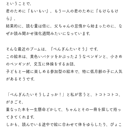
ということで。
君のために『もいもい』。もう一人の君のために『もけらもけ
ら』。
結果的に、読む量は倍に。父ちゃんの怠惰から始まったのに、な
ぜか読み聞かせ強化週間みたいになっています。
そんな最近のブームは、『ぺんぎんたいそう』です。
この絵本は、黄色いバケツをかぶったようなペンギンと、小さめ
のペンギンが、交互に体操をするお話。
子どもと一緒に楽しめる参加型の絵本で、特に低月齢の子に人気
があるそうです。
「ぺんぎんたいそうしよっか！」と私が言うと、トコトコトコ、
がさごそ。
重なった本を一生懸命どかして、ちゃんとその一冊を探して持っ
てきてくれます。
しかも、読んでいる途中で絵に合わせて体をゆらしたり、ぴょこ