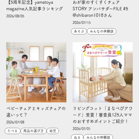
【5周年記念】yamatoya
わが家のすくすくチェア
magazine人気記事ランキング
STORY アンバサダーFILE #5
@shibaron1018さん
2026/08/05
2026/07/15
あそぶ
みんなの体験談
ベビーチェアとキッズチェアの
リビングコット「まなべびアワ
違いって？
ード」受賞！審査員125人ママ
のおすすめポイントご紹介！
2026/07/08
2026/07/01
たべる
商品の選び方
幼児
ねる
みんなの体験談