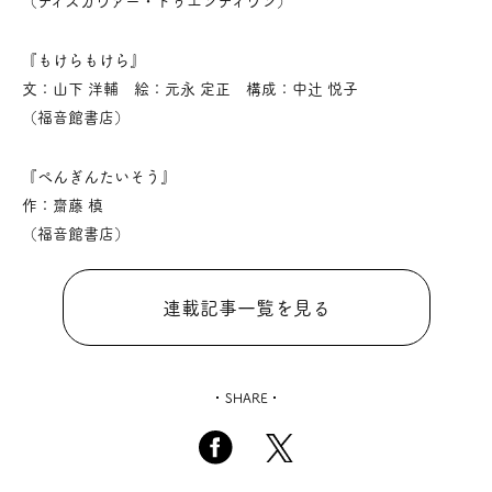
（ディスカヴァー・トゥエンティワン）
『もけらもけら』
文：山下 洋輔 絵：元永 定正 構成：中辻 悦子
（福音館書店）
『ぺんぎんたいそう』
作：齋藤 槙
（福音館書店）
連載記事一覧を見る
SHARE