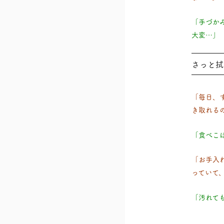
「手づか
大変…」
さっと拭
「毎日、
き取れる
「食べこ
「お手入
っていて
「汚れて