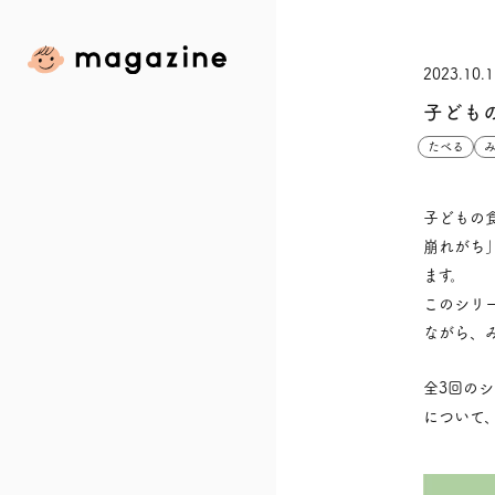
2023.10.1
子ども
atoyaコーポレートサイト
たべる
 yamatoya
子どもの
トヤマガジンについて
崩れがち
ます。
タグで絞り込む
このシリ
ながら、
100周年
あそぶ
カバーキッズ
たべる
全3回の
について
ねる
みんなの体験談
子育児
商品の選び方
妊娠・出産
妊婦日記