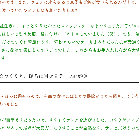
良いです。また、チェアに座らせると息子もご飯が食べられるんだ！と
て泣いていたのが少し落ち着いたりします」
お誕生日に、ずっとやりたかったスマッシュケーキをやりました。手づか
てほしいと思う反面、後片付けにドキドキしていました（笑）。でも、
くだけですぐに綺麗になり、30秒ぐらいでケーキまみれだった机が元通
すさに改めて感動したできごとでした。これからもお手入れしながら大
ます」
なつくりと、後ろに回せるテーブルが◎
ルを後ろに回せるので、座面の食べこぼしでの掃除がとても簡単。よく考
思いました」
れが簡単そうだったので、すくすくチェアを選びました。つくりがシンプ
ものが入って掃除が大変だったりすることが全然なく、サッと拭けるの
」