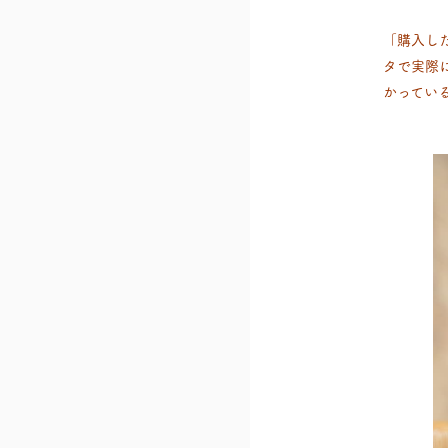
「購入し
タで実際
かってい