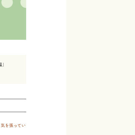
編」
に気を張ってい