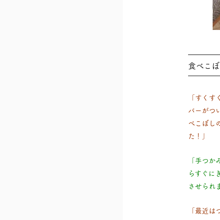
食べこぼ
「すくす
バーがつ
べこぼし
た！」
「手つか
らすぐに
させられ
「最近は