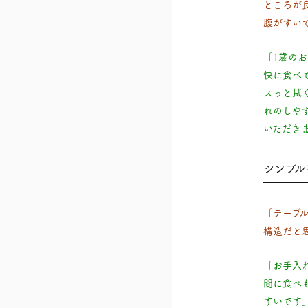
ところが
腹がすい
「1歳の
快に食べ
スっと拭
れのしや
いただき
シンプル
「テーブ
構造だと
「お手入
間に食べ
すいです