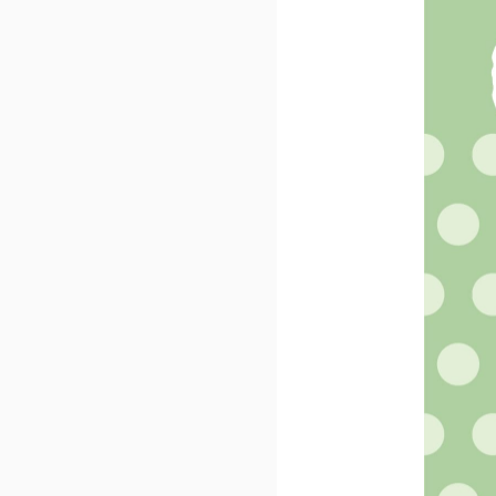
子育て日記
幼児
新生児・乳児
絵本
開発秘話
直営店