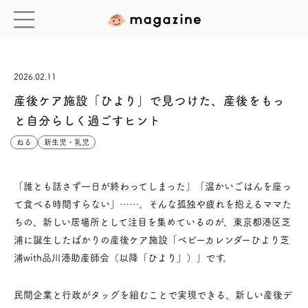
2026.02.11
産後ケア施設「ひより」で見つけた、産後をもっ
と自分らしく過ごすヒント
ねる
新生児・乳児
「誰とも話さず一日が終わってしまった」「温かいごはんを座っ
て食べる時間すらない」……。そんな孤独や疲れを抱えるママた
ちの、新しい居場所として注目を集めているのが、東京都港区芝
浦に誕生したばかりの産後ケア施設「ベビーカレンダーひより芝
浦with品川港助産師会（以降「ひより」）」です。
民間企業と行政がタッグを組むことで実現できる、新しい産後デ