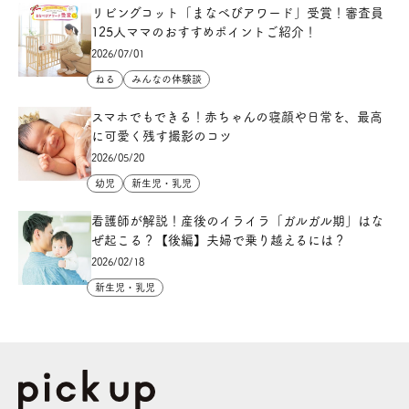
リビングコット「まなべびアワード」受賞！審査員
125人ママのおすすめポイントご紹介！
2026/07/01
ねる
みんなの体験談
スマホでもできる！赤ちゃんの寝顔や日常を、最高
に可愛く残す撮影のコツ
2026/05/20
幼児
新生児・乳児
看護師が解説！産後のイライラ「ガルガル期」はな
ぜ起こる？【後編】夫婦で乗り越えるには？
2026/02/18
新生児・乳児