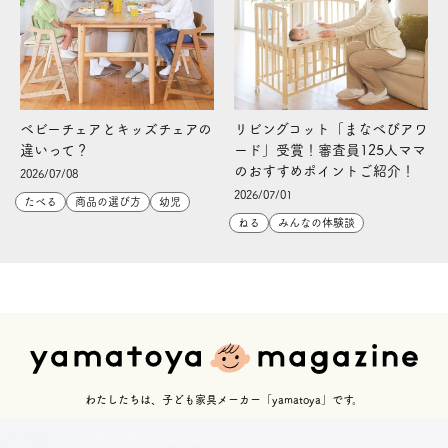
ベビーチェアとキッズチェアの
リビングコット「まなべびアワ
違いって？
ード」受賞！審査員125人ママ
のおすすめポイントご紹介！
2026/07/08
2026/07/01
たべる
商品の選び方
幼児
ねる
みんなの体験談
わたしたちは、子ども家具メーカー「yamatoya」です。